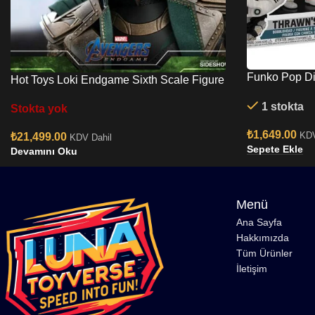
Funko Pop Di
Hot Toys Loki Endgame Sixth Scale Figure
Thrawn’s Nig
1 stokta
Head
Stokta yok
₺
1,649.00
KDV
₺
21,499.00
KDV Dahil
Sepete Ekle
Devamını Oku
Menü
Ana Sayfa
Hakkımızda
Tüm Ürünler
İletişim