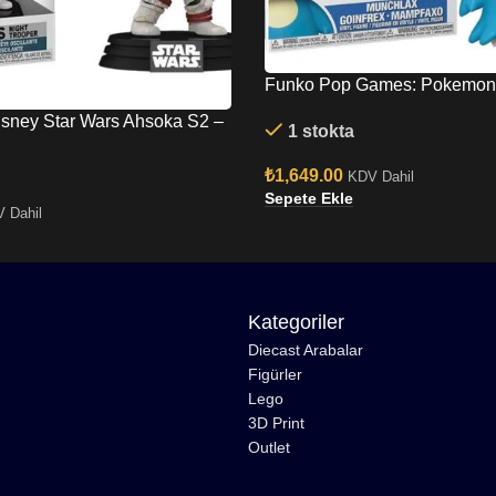
Funko Pop Games: Pokemon
Goinfrex Mampfaxo No:885
sney Star Wars Ahsoka S2 –
1 stokta
ht Trooper No:685 Bobble-
₺
1,649.00
KDV Dahil
Sepete Ekle
 Dahil
Kategoriler
Diecast Arabalar
Figürler
Lego
3D Print
Outlet