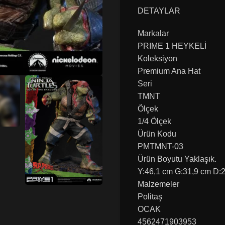
DETAYLAR
Markalar
PRIME 1 HEYKELİ
Koleksiyon
Premium Ana Hat
Seri
TMNT
Ölçek
1/4 Ölçek
Ürün Kodu
PMTMNT-03
Ürün Boyutu Yaklaşık.
Y:46,1 cm G:31,9 cm D:
Malzemeler
Politaş
OCAK
4562471903953