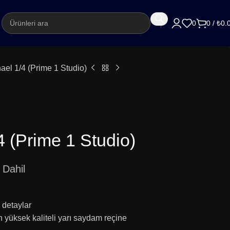
argo
0
0
/
₺
0.
el 1/4 (Prime 1 Studio)
 (Prime 1 Studio)
Dahil
 detaylar
çin yüksek kaliteli yarı saydam reçine