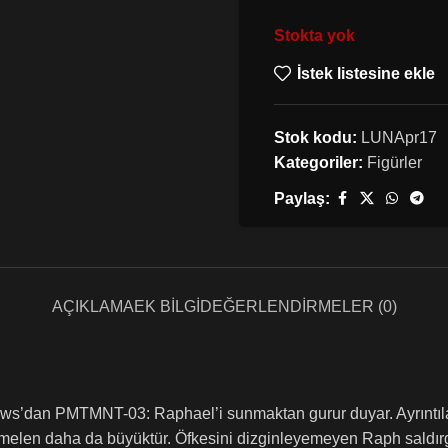
Stokta yok
İstek listesine ekle
Stok kodu:
LUNApr17
Kategoriler:
Figürler
Paylaş:
AÇIKLAMA
EK BILGI
DEĞERLENDIRMELER (0)
ws’dan PMTMNT-03: Raphael’i sunmaktan gurur duyar. Ayrıntılara 
elen daha da büyüktür. Öfkesini dizginleyemeyen Raph saldırgan