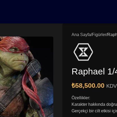
0₺ Üzeri Siparişlerinizde Vade Farksız 3 Taksit | Ücretsiz K
Ana Sayfa
Figürler
Rapha
Raphael 1/4
₺
58,500.00
KDV 
Özellikler:
Karakter hakkında doğru
Gerçekçi bir cilt etkisi i