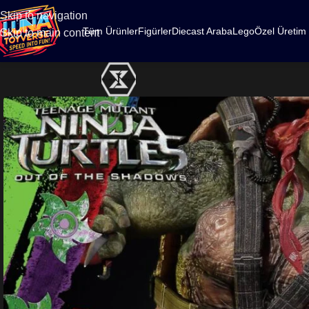
500
Skip to navigation
Tüm Ürünler
Figürler
Diecast Araba
Lego
Özel Üretim
Skip to main content