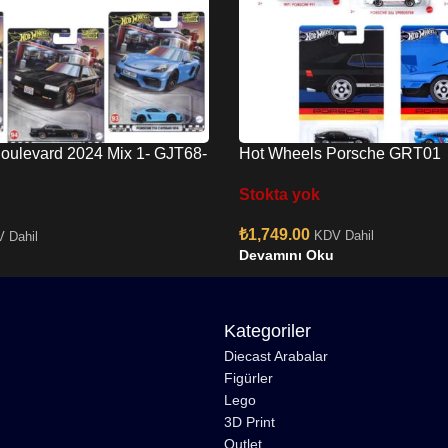
oulevard 2024 Mix 1- GJT68-
Hot Wheels Porsche GRT01
Stokta yok
₺
1,749.00
KDV Dahil
 Dahil
Devamını Oku
Kategoriler
Diecast Arabalar
Figürler
Lego
3D Print
Outlet