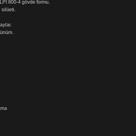
LPI 800-4 gövde formu.
silüeti.
aylar.
örünüm.
rama