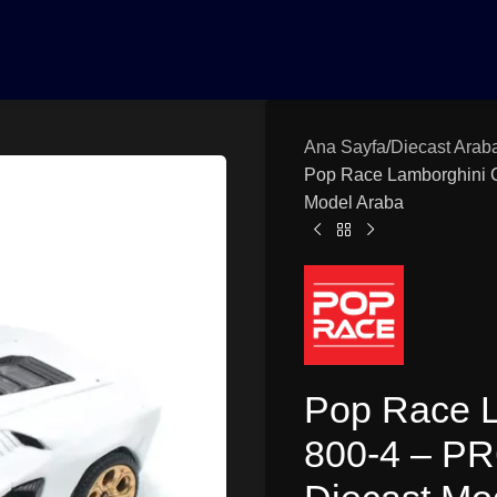
0₺ Üzeri Siparişlerinizde Vade Farksız 3 Taksit | Ücretsiz K
Ana Sayfa
Diecast Arab
Pop Race Lamborghini C
Model Araba
Pop Race L
800-4 – PR