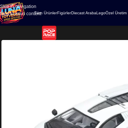
500
Skip to navigation
Tüm Ürünler
Figürler
Diecast Araba
Lego
Özel Üretim
Skip to main content