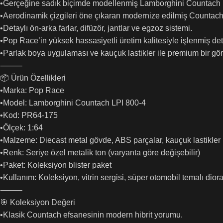
•Gerçeğine sadık biçimde modellenmiş Lamborghini Countach 
•Aerodinamik çizgileri öne çıkaran modernize edilmiş Countach 
•Detaylı ön-arka farlar, difüzör, jantlar ve egzoz sistemi.
•Pop Race’in yüksek hassasiyetli üretim kalitesiyle işlenmiş det
•Parlak boya uygulaması ve kauçuk lastikler ile premium bir g
⸻
📦 Ürün Özellikleri
•Marka: Pop Race
•Model: Lamborghini Countach LPI 800-4
•Kod: PR64-175
•Ölçek: 1:64
•Malzeme: Diecast metal gövde, ABS parçalar, kauçuk lastikler
•Renk: Seriye özel metalik ton (varyanta göre değişebilir)
•Paket: Koleksiyon blister paket
•Kullanım: Koleksiyon, vitrin sergisi, süper otomobil temalı dio
⸻
🎯 Koleksiyon Değeri
•Klasik Countach efsanesinin modern hibrit yorumu.