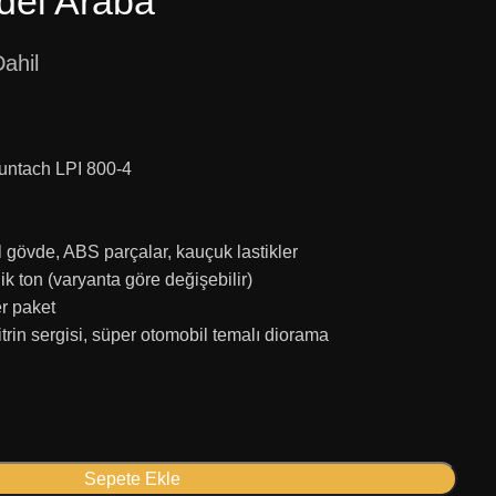
del Araba
ahil
untach LPI 800-4
 gövde, ABS parçalar, kauçuk lastikler
k ton (varyanta göre değişebilir)
er paket
trin sergisi, süper otomobil temalı diorama
Sepete Ekle