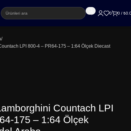
argo
0
0
/
₺
0.
a
ountach LPI 800-4 – PR64-175 – 1:64 Ölçek Diecast
amborghini Countach LPI
64-175 – 1:64 Ölçek