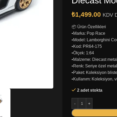
Diecast Mo
₺
1,499.00
KDV D
📦 Ürün Özellikleri
•Marka: Pop Race
•Model: Lamborghini Co
•Kod: PR64-175
•Ölçek: 1:64
•Malzeme: Diecast metal
•Renk: Seriye özel metali
•Paket: Koleksiyon blist
•Kullanım: Koleksiyon, vi
2 adet stokta