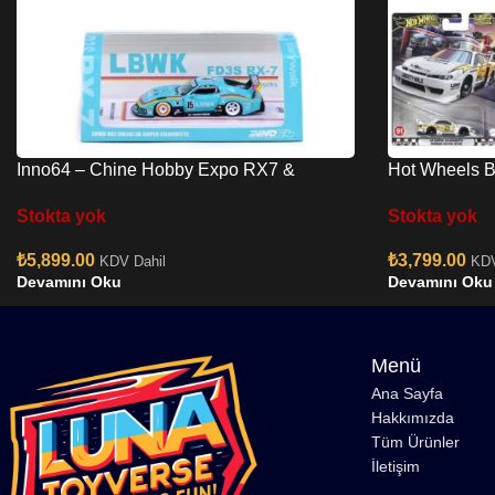
Inno64 – Chine Hobby Expo RX7 &
Hot Wheels B
Chrome F40 Set
979U
Stokta yok
Stokta yok
₺
5,899.00
₺
3,799.00
KDV Dahil
KDV
Devamını Oku
Devamını Oku
Menü
Ana Sayfa
Hakkımızda
Tüm Ürünler
İletişim