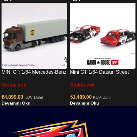
MINI GT: 1/64 Mercedes-Benz
Mini GT 1/64 Datsun Street
Actros w/ 40 Ft Container ”
510 Racing V1
Stokta yok
Stokta yok
UPS Europe”
₺
4,899.00
₺
1,499.00
KDV Dahil
KDV Dahil
Devamını Oku
Devamını Oku