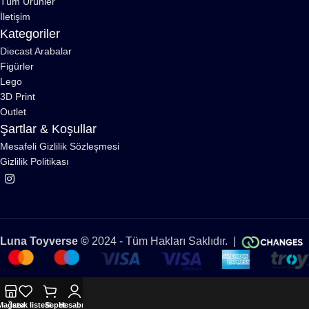
Tüm Ürünler
İletişim
Kategoriler
Diecast Arabalar
Figürler
Lego
3D Print
Outlet
Şartlar & Koşullar
Mesafeli Gizlilik Sözleşmesi
Gizlilik Politikası
Luna Toyverse ©
2024 - Tüm Hakları Saklıdır. |
Mağaza
İstek listesi
Sepet
Hesabım