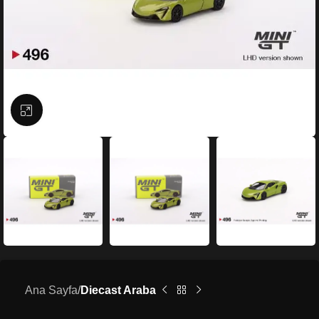
Büyütmek için tıklayın
Ana Sayfa
Diecast Araba