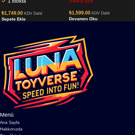
Stokta yok
1 stokta
r35ts-mp
RR Ver.2 PRINCESS RORO
MINI GT x MIZU Diecast
₺
1,599.00
₺
1,749.00
KDV Dahil
KDV Dahil
MGT00650
Devamını Oku
Sepete Ekle
Menü
Ana Sayfa
Hakkımızda