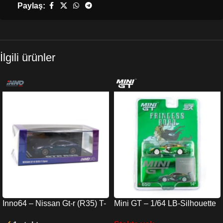
Paylaş:
İlgili ürünler
Inno64 – Nissan Gt-r (R35) T-
Mini GT – 1/64 LB-Silhouette
spec Midnight Purple In64-
WORKS GT NISSAN 35GT-