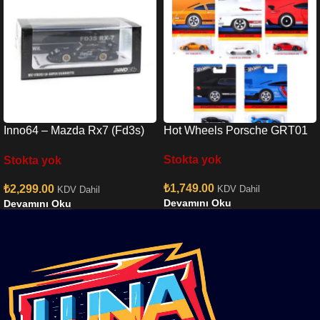
Inno64 – Mazda Rx7 (Fd3s)
Hot Wheels Porsche GRT01
Lb-super Silhouette In64-
Stokta yok
Stokta yok
lbwk-rx7-01
₺
1,749.00
₺
2,299.00
KDV Dahil
KDV Dahil
Devamını Oku
Devamını Oku