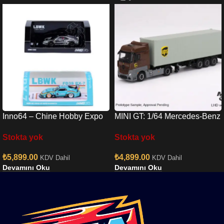
Inno64 – Chine Hobby Expo
MINI GT: 1/64 Mercedes-Benz
RX7 & Chrome F40 Set
Actros w/ 40 Ft Container ”
Stokta yok
Stokta yok
UPS Europe”
₺
5,899.00
₺
4,899.00
KDV Dahil
KDV Dahil
Devamını Oku
Devamını Oku