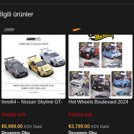
İlgili ürünler
Inno64 – Nissan Skyline GT-
Hot Wheels Boulevard 2024
R R34 Nismo R-Tune Chrome
Mix 1- GJT68-979U
Stokta yok
Stokta yok
3 Cars Set
₺
5,999.00
₺
3,799.00
KDV Dahil
KDV Dahil
Devamını Oku
Devamını Oku