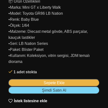
📦 Ürün Özellikleri
•Marka: Mini GT x Liberty Walk
•Model: Toyota GR86 LB Nation
•Renk: Baby Blue
•Ölçek: 1/64
•Malzeme: Diecast metal gövde, ABS parçalar,
kauçuk lastikler
•Seri: LB Nation Series
•Paket: Blister Paket
•Kullanım: Koleksiyon, vitrin sergisi, JDM temalı
diorama
1 adet stokta
Sepete Ekle
Şimdi Satın Al
İstek listesine ekle