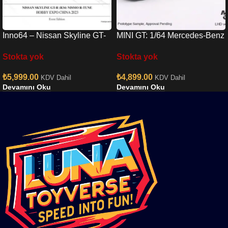
Inno64 – Nissan Skyline GT-
MINI GT: 1/64 Mercedes-Benz
R R34 Nismo R-Tune Chrome
Actros w/ 40 Ft Container ”
Stokta yok
Stokta yok
3 Cars Set
UPS Europe”
₺
5,999.00
₺
4,899.00
KDV Dahil
KDV Dahil
Devamını Oku
Devamını Oku