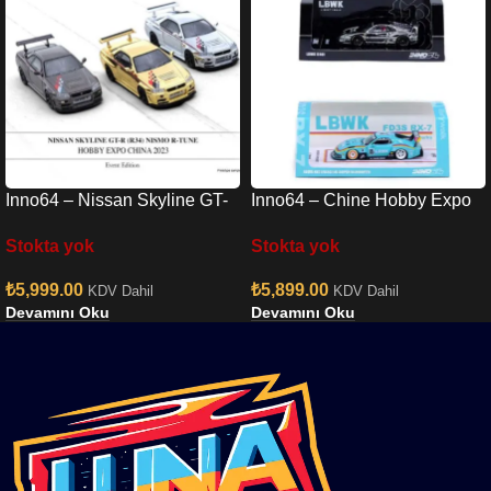
Inno64 – Nissan Skyline GT-
Inno64 – Chine Hobby Expo
R R34 Nismo R-Tune Chrome
RX7 & Chrome F40 Set
Stokta yok
Stokta yok
3 Cars Set
₺
5,999.00
₺
5,899.00
KDV Dahil
KDV Dahil
Devamını Oku
Devamını Oku