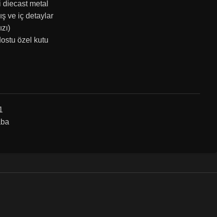
 diecast metal
ış ve iç detaylar
zı)
ostu özel kutu
1
aba