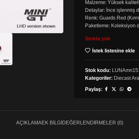
Malzeme: Yüksek kaliteli
Detaylar: İnce işlenmiş d
Renk: Guards Red (Kırmı
Paketleme: Koleksiyon d
Stokta yok
İstek listesine ekle
Stok kodu:
LUNAmn15
Kategoriler:
Diecast Ar
Paylaş:
AÇIKLAMA
EK BILGI
DEĞERLENDIRMELER (0)