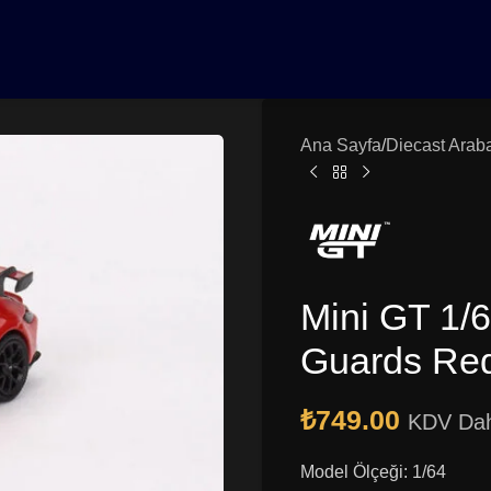
0₺ Üzeri Siparişlerinizde Vade Farksız 3 Taksit | Ücretsiz K
Ana Sayfa
Diecast Arab
Mini GT 1/
Guards Re
₺
749.00
KDV Dah
Model Ölçeği: 1/64