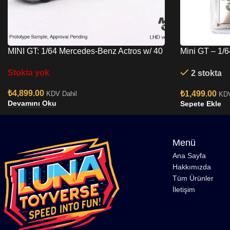
MINI GT: 1/64 Mercedes-Benz Actros w/ 40
Mini GT – 1/
Ft Container ” UPS Europe”
SILVIA (S15
Stokta yok
2 stokta
Diecast MGT
₺
4,899.00
₺
1,499.00
KDV Dahil
KDV
Devamını Oku
Sepete Ekle
Menü
Ana Sayfa
Hakkımızda
Tüm Ürünler
İletişim