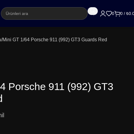
argo
0
0
/
₺
0.
a
Mini GT 1/64 Porsche 911 (992) GT3 Guards Red
64 Porsche 911 (992) GT3
d
il