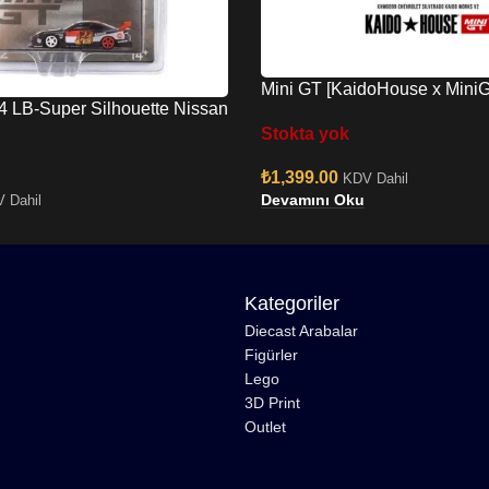
Mini GT [KaidoHouse x MiniG
64 LB-Super Silhouette Nissan
Chevrolet Silverado KAIDO
)GARUDA MINI GT x MIZU
Stokta yok
00652
₺
1,399.00
KDV Dahil
Devamını Oku
 Dahil
Kategoriler
Diecast Arabalar
Figürler
Lego
3D Print
Outlet