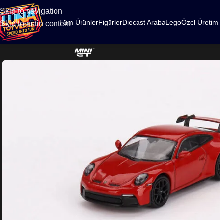
500
Skip to navigation
Tüm Ürünler
Figürler
Diecast Araba
Lego
Özel Üretim
Skip to main content