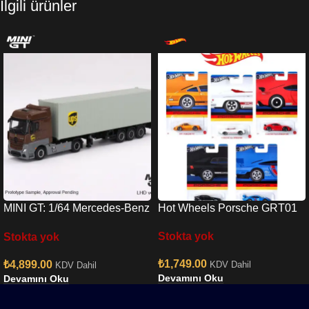
İlgili ürünler
MINI GT: 1/64 Mercedes-Benz
Hot Wheels Porsche GRT01
Actros w/ 40 Ft Container ”
Stokta yok
Stokta yok
UPS Europe”
₺
1,749.00
₺
4,899.00
KDV Dahil
KDV Dahil
Devamını Oku
Devamını Oku