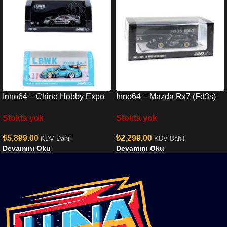
Inno64 – Chine Hobby Expo
Inno64 – Mazda Rx7 (Fd3s)
RX7 & Chrome F40 Set
Lb-super Silhouette In64-
Stokta yok
Stokta yok
lbwk-rx7-01
₺
5,899.00
₺
2,299.00
KDV Dahil
KDV Dahil
Devamını Oku
Devamını Oku