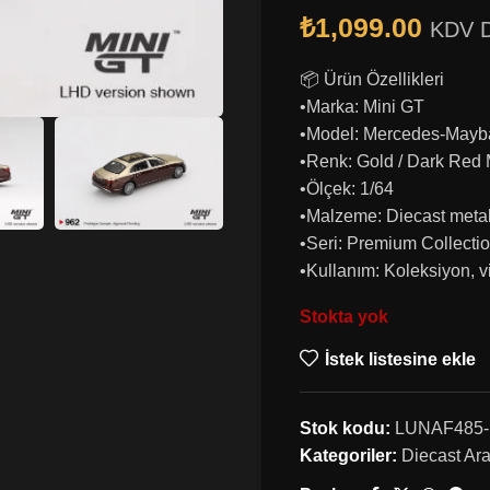
₺
1,099.00
KDV D
📦 Ürün Özellikleri
•Marka: Mini GT
•Model: Mercedes-Mayb
•Renk: Gold / Dark Red 
•Ölçek: 1/64
•Malzeme: Diecast metal
•Seri: Premium Collecti
•Kullanım: Koleksiyon, vi
Stokta yok
İstek listesine ekle
Stok kodu:
LUNAF485-1
Kategoriler:
Diecast Ar