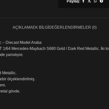
Paylaş:
AÇIKLAMA
EK BILGI
DEĞERLENDIRMELER (0)
c – Diecast Model Araba
T 1/64 Mercedes-Maybach S680 Gold / Dark Red Metallic. İki to
de yansıtıyor.
 Metallic.
ebir ölçeklendirilmiş.
ımı.
metal gövde.