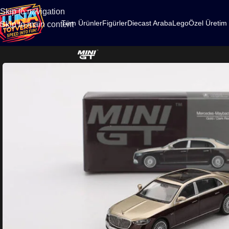
500
Skip to navigation
Tüm Ürünler
Figürler
Diecast Araba
Lego
Özel Üretim
Skip to main content