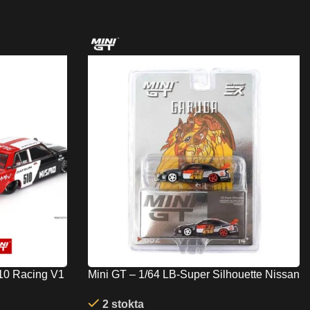
510 Racing V1
Mini GT – 1/64 LB-Super Silhouette Nissan
SILVIA (S15)GARUDA MINI GT x MIZU
2 stokta
Diecast MGT00652