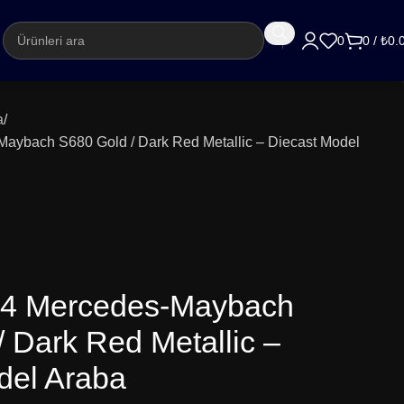
argo
0
0
/
₺
0.
a
Maybach S680 Gold / Dark Red Metallic – Diecast Model
64 Mercedes-Maybach
 Dark Red Metallic –
del Araba