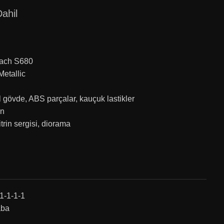
ahil
ach S680
Metallic
 gövde, ABS parçalar, kauçuk lastikler
on
trin sergisi, diorama
-1-1-1
aba