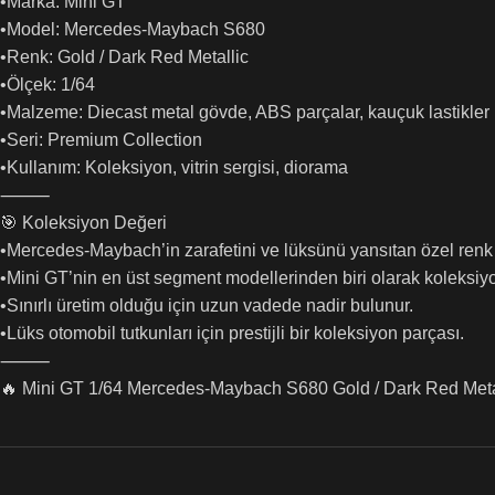
•Marka: Mini GT
•Model: Mercedes-Maybach S680
•Renk: Gold / Dark Red Metallic
•Ölçek: 1/64
•Malzeme: Diecast metal gövde, ABS parçalar, kauçuk lastikler
•Seri: Premium Collection
•Kullanım: Koleksiyon, vitrin sergisi, diorama
⸻
🎯 Koleksiyon Değeri
•Mercedes-Maybach’in zarafetini ve lüksünü yansıtan özel ren
•Mini GT’nin en üst segment modellerinden biri olarak koleksiy
•Sınırlı üretim olduğu için uzun vadede nadir bulunur.
•Lüks otomobil tutkunları için prestijli bir koleksiyon parçası.
⸻
🔥 Mini GT 1/64 Mercedes-Maybach S680 Gold / Dark Red Metalli