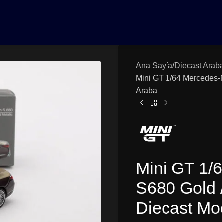
0₺ Üzeri Siparişlerinizde Vade Farksız 3 Taksit | Ücretsiz K
Ana Sayfa
Diecast Arab
Mini GT 1/64 Mercedes-
Araba
Mini GT 1/
S680 Gold /
Diecast Mo