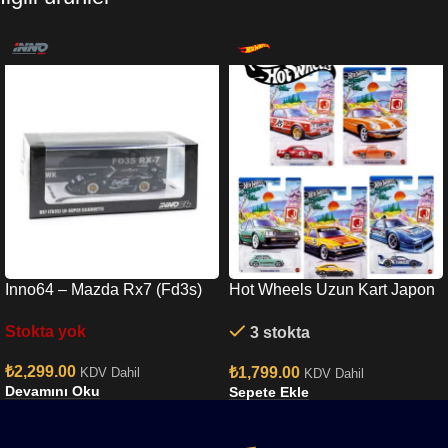
Inno64 – Mazda Rx7 (Fd3s)
Hot Wheels Uzun Kart Japon
Lb-super Silhouette In64-
Set
Stokta yok
3 stokta
lbwk-rx7-01
₺
2,299.00
₺
1,799.00
KDV Dahil
KDV Dahil
Devamını Oku
Sepete Ekle