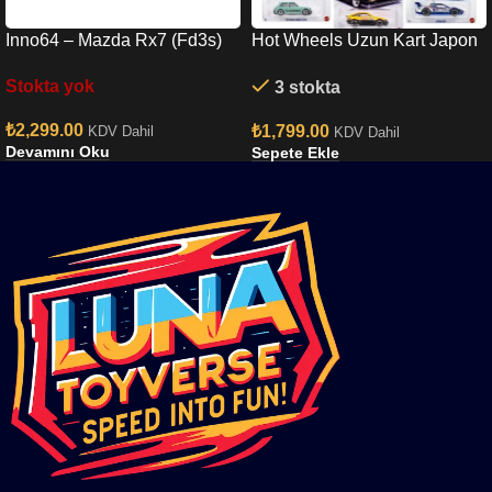
Inno64 – Mazda Rx7 (Fd3s)
Hot Wheels Uzun Kart Japon
Lb-super Silhouette In64-
Set
Stokta yok
3 stokta
lbwk-rx7-01
₺
2,299.00
₺
1,799.00
KDV Dahil
KDV Dahil
Devamını Oku
Sepete Ekle