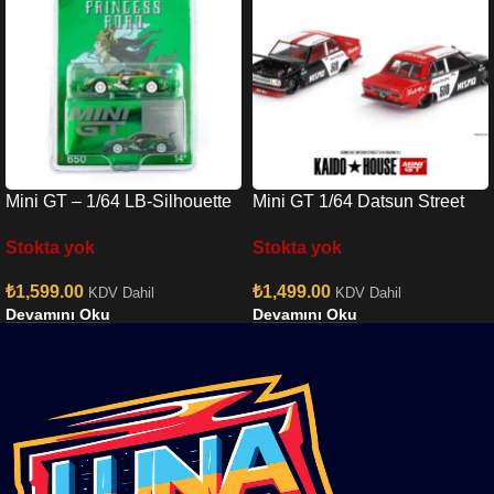
Mini GT – 1/64 LB-Silhouette
Mini GT 1/64 Datsun Street
WORKS GT NISSAN 35GT-
510 Racing V1
Stokta yok
Stokta yok
RR Ver.2 PRINCESS RORO
MINI GT x MIZU Diecast
₺
1,599.00
₺
1,499.00
KDV Dahil
KDV Dahil
MGT00650
Devamını Oku
Devamını Oku