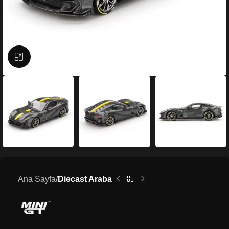
Büyütmek için tıklayın
Ana Sayfa
Diecast Araba