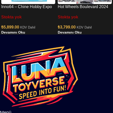
Inno64 – Chine Hobby Expo
Hot Wheels Boulevard 2024
RX7 & Chrome F40 Set
Mix 1- GJT68-979U
Stokta yok
Stokta yok
₺
5,899.00
₺
3,799.00
KDV Dahil
KDV Dahil
Devamını Oku
Devamını Oku
Menü