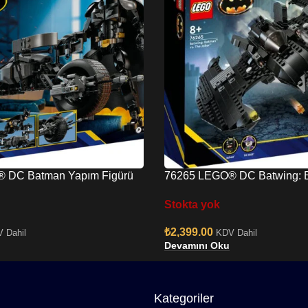
 DC Batman Yapım Figürü
76265 LEGO® DC Batwing: 
tosiklet
Jokere Karşı
Stokta yok
₺
2,399.00
 Dahil
KDV Dahil
Devamını Oku
Kategoriler