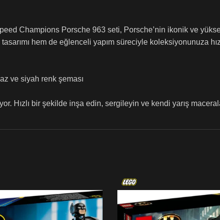
peed Champions Porsche 963 seti, Porsche’nin ikonik ve yüksek 
i tasarımı hem de eğlenceli yapım süreciyle koleksiyonunuza hı
beyaz ve siyah renk şeması
r. Hızlı bir şekilde inşa edin, sergileyin ve kendi yarış maceral