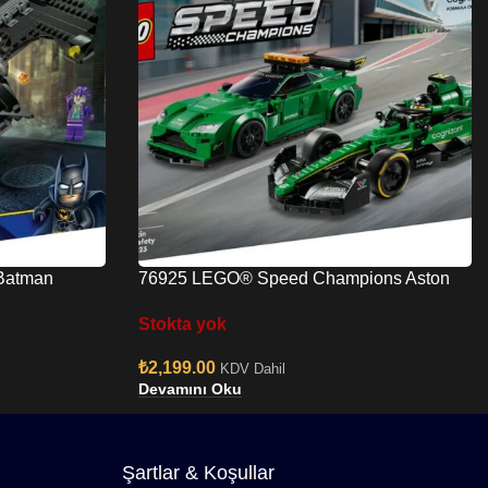
Batman
76925 LEGO® Speed Champions Aston
Martin Güvenlik Aracı ve AMR23
Stokta yok
₺
2,199.00
KDV Dahil
Devamını Oku
Şartlar & Koşullar