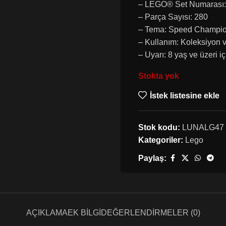
– LEGO® Set Numarası:
– Parça Sayısı: 280
– Tema: Speed Champi
– Kullanım: Koleksiyon 
– Uyarı: 8 yaş ve üzeri i
Stokta yok
İstek listesine ekle
Stok kodu:
LUNALG47
Kategoriler:
Lego
Paylaş:
AÇIKLAMA
EK BILGI
DEĞERLENDIRMELER (0)