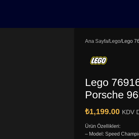
0₺ Üzeri Siparişlerinizde Vade Farksız 3 Taksit | Ücretsiz K
Ana Sayfa
Lego
Lego 7
Lego 7691
Porsche 96
₺
1,199.00
KDV D
Ürün Özellikleri:
– Model: Speed Champi