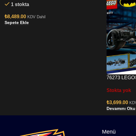
1 stokta
₺
8,489.00
KDV Dahil
Sepete Ekle
76273 LEGO®
ve Bat-Pod Mo
Stokta yok
₺
3,699.00
KDV
Devamını Oku
Menü