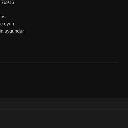
 76916
ons
ve oyun
çin uygundur.