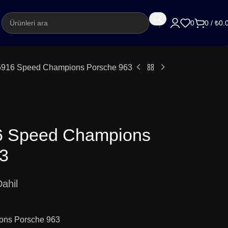
argo
0
0
/
₺
0.
6916 Speed Champions Porsche 963
6 Speed Champions
3
ahil
ons Porsche 963