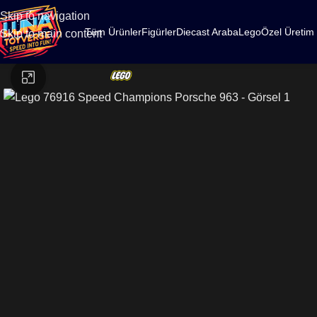
500
Skip to navigation
Tüm Ürünler
Figürler
Diecast Araba
Lego
Özel Üretim
Skip to main content
Büyütmek için tıklayın