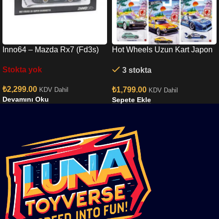
Inno64 – Mazda Rx7 (Fd3s)
Hot Wheels Uzun Kart Japon
Lb-super Silhouette In64-
Set
Stokta yok
3 stokta
lbwk-rx7-01
₺
2,299.00
₺
1,799.00
KDV Dahil
KDV Dahil
Devamını Oku
Sepete Ekle