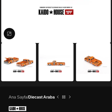
Büyütmek için tıklayın
Ana Sayfa
Diecast Araba