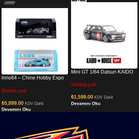
Mini GT 1/64 Datsun KAIDO
Inno64 – Chine Hobby Expo
510 Wagon Hanami V3
Stokta yok
RX7 & Chrome F40 Set
Stokta yok
₺
1,599.00
KDV Dahil
₺
5,899.00
Devamını Oku
KDV Dahil
Devamını Oku