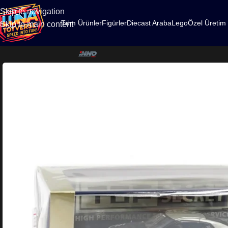
500
Skip to navigation
Tüm Ürünler
Figürler
Diecast Araba
Lego
Özel Üretim
Skip to main content