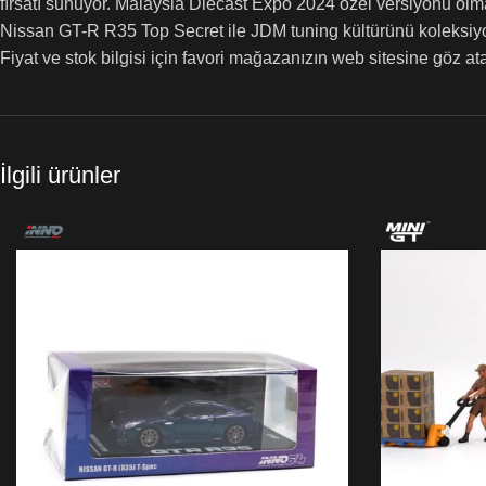
fırsatı sunuyor. Malaysia Diecast Expo 2024 özel versiyonu olmas
Nissan GT-R R35 Top Secret ile JDM tuning kültürünü koleksiy
Fiyat ve stok bilgisi için favori mağazanızın web sitesine göz atab
İlgili ürünler