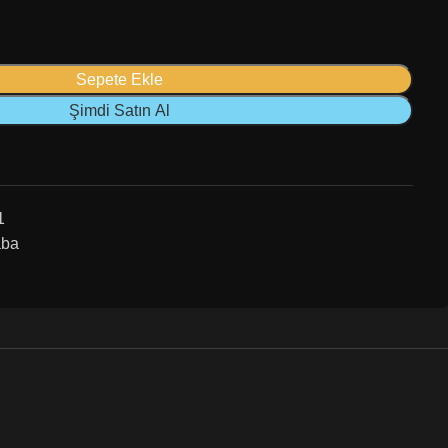
Sepete Ekle
Şimdi Satın Al
1
aba