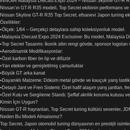
INNO64 Malaysia Diecast Expo 2024 – Nissan Skyline GT-
Nissan’ın GT-R R35 modeli, Top Secret ekibinin performans ve
Nissan Skyline GT-R R35 Top Secret, efsanevi Japon tuning ekibi
Özellikler:
•Ölçek: 1/64 – Gerçekçi detaylara sahip koleksiyonluk model.
•Malaysia Diecast Expo 2024 Exclusive: Bu model, Malaysia Diec
•Top Secret Tasarımı: İkonik altın rengi gövde, sponsor logoları 
•Aerodinamik Modifikasyonlar:
•Özel karbon fiber ön lip ve difüzör
•Yan etekler ve genişletilmiş çamurluklar
•Büyük GT arka kanat
•Dayanıklı Malzeme: Döküm metal gövde ve kauçuk yarış lastikle
•Detaylı Jant ve Fren Sistemi: Özel hafif alaşım yarış jantları, fren
•Özel Kutu ve Sergileme Standı: Şeffaf akrilik koruma kutusu v
Kimin İçin Uygun?
Nissan GT-R hayranları, Top Secret tuning kültürü sevenler, JDM
Neden Bu Modeli Almalısınız?
Top Secret, Japon otomobil tuning dünyasının en prestijli isim