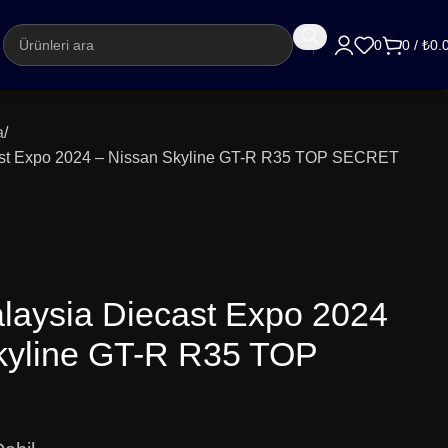
argo
0
0
/
₺
0.
a
st Expo 2024 – Nissan Skyline GT-R R35 TOP SECRET
aysia Diecast Expo 2024
kyline GT-R R35 TOP