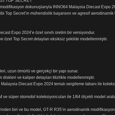
R R35 TOP SECRET
 modifikasyon dokunuşlarıyla INNO64 Malaysia Diecast Expo 20
 Top Secret’in mühendislik başarısını ve agresif aerodinamik ta
ast Expo 2024’e özel sınırlı üretim bir versiyondur.
ve özel Top Secret detayları eksiksiz şekilde modellenmiştir.
ri, uzun ömürlü ve gerçekçi bir yapı sunar.
 diskleri ve kaliper detayları titizlikle modellenmiştir.
e Malaysia Diecast Expo 2024 temalı sergileme tabanı ile koleks
 ve süper otomobil koleksiyoncuları ile 1/64 ölçekli model arab
lerinden biri ve bu model, GT-R R35’in aerodinamik modifikasyon