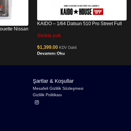
KAIDO – 1/64 Datsun 510 Pro Street Full
ouette Nissan
Carbon V1 KHMG110
GT x MIZU
Stokta yok
₺
1,399.00
KDV Dahil
Devamını Oku
Şartlar & Koşullar
Mesafeli Gizlilik Sözleşmesi
Gizlilik Politikası