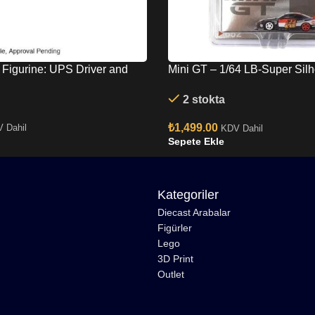
 Figurine: UPS Driver and
Mini GT – 1/64 LB-Super Silh
SILVIA (S15)GARUDA MINI 
2 stokta
Diecast MGT00652
₺
1,499.00
 Dahil
KDV Dahil
Sepete Ekle
Kategoriler
Diecast Arabalar
Figürler
Lego
3D Print
Outlet