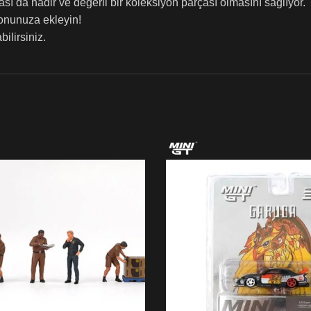
ı da nadir ve değerli bir koleksiyon parçası olmasını sağlıyor.
onunuza ekleyin!
ilirsiniz.