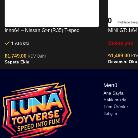
Inno64 – Nissan Gt-r (R35) T-spec
MINI GT: 1/64
Midnight Purple In64-r35ts-mp
workers
Stokta yok
1 stokta
₺
1,499.00
₺
1,749.00
KDV
KDV Dahil
Devamını Oku
Sepete Ekle
Menü
Ana Sayfa
Hakkımızda
Tüm Ürünler
İletişim