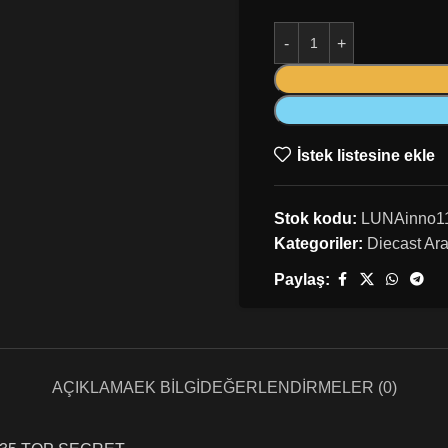
İstek listesine ekle
Stok kodu:
LUNAinno1
Kategoriler:
Diecast Ar
Paylaş:
AÇIKLAMA
EK BILGI
DEĞERLENDIRMELER (0)