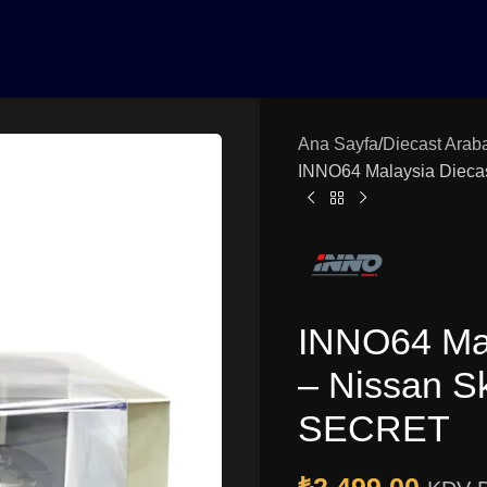
0₺ Üzeri Siparişlerinizde Vade Farksız 3 Taksit | Ücretsiz K
Ana Sayfa
Diecast Arab
INNO64 Malaysia Dieca
INNO64 Mal
– Nissan S
SECRET