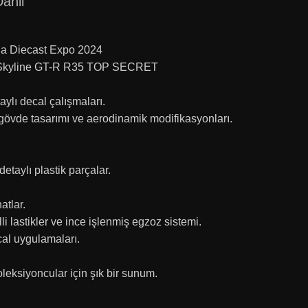
ahil
a Diecast Expo 2024
n Skyline GT-R R35 TOP SECRET
aylı decal çalışmaları.
gövde tasarımı ve aerodinamik modifikasyonları.
taylı plastik parçalar.
atlar.
lli lastikler ve ince işlenmiş egzoz sistemi.
ecal uygulamaları.
koleksiyoncular için şık bir sunum.