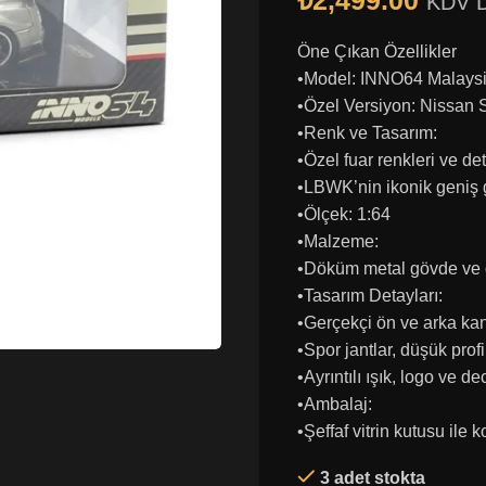
₺
2,499.00
KDV D
Öne Çıkan Özellikler
•Model: INNO64 Malaysi
•Özel Versiyon: Nissa
•Renk ve Tasarım:
•Özel fuar renkleri ve det
•LBWK’nin ikonik geniş 
•Ölçek: 1:64
•Malzeme:
•Döküm metal gövde ve de
•Tasarım Detayları:
•Gerçekçi ön ve arka kan
•Spor jantlar, düşük profi
•Ayrıntılı ışık, logo ve d
•Ambalaj:
•Şeffaf vitrin kutusu ile 
3 adet stokta