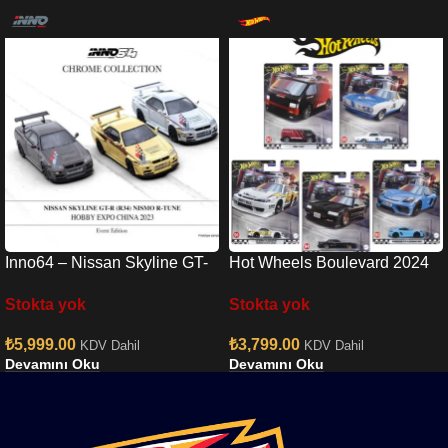
Inno64 – Nissan Skyline GT-
Hot Wheels Boulevard 2024
R R34 Nismo R-Tune Chrome
Mix 1- GJT68-979U
Stokta yok
Stokta yok
3 Cars Set
₺
5,999.00
₺
3,799.00
KDV Dahil
KDV Dahil
Devamını Oku
Devamını Oku