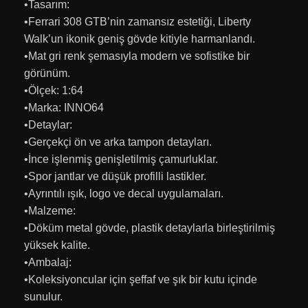
•Tasarım:
•Ferrari 308 GTB’nin zamansız estetiği, Liberty
Walk’un ikonik geniş gövde kitiyle harmanlandı.
•Mat gri renk şemasıyla modern ve sofistike bir
görünüm.
•Ölçek: 1:64
•Marka: INNO64
•Detaylar:
•Gerçekçi ön ve arka tampon detayları.
•İnce işlenmiş genişletilmiş çamurluklar.
•Spor jantlar ve düşük profilli lastikler.
•Ayrıntılı ışık, logo ve decal uygulamaları.
•Malzeme:
•Döküm metal gövde, plastik detaylarla birleştirilmiş
yüksek kalite.
•Ambalaj:
•Koleksiyoncular için şeffaf ve şık bir kutu içinde
sunulur.