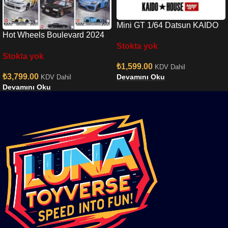
Mini GT 1/64 Datsun KAIDO
Hot Wheels Boulevard 2024
510 Wagon Hanami V3
Stokta yok
Mix 1- GJT68-979U
Stokta yok
₺
1,599.00
KDV Dahil
₺
3,799.00
Devamını Oku
KDV Dahil
Devamını Oku