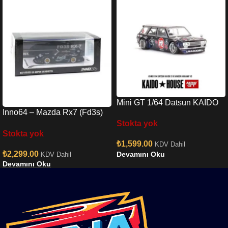
Mini GT 1/64 Datsun KAIDO
Inno64 – Mazda Rx7 (Fd3s)
510 Wagon Hanami V3
Stokta yok
Lb-super Silhouette In64-
Stokta yok
lbwk-rx7-01
₺
1,599.00
KDV Dahil
₺
2,299.00
Devamını Oku
KDV Dahil
Devamını Oku