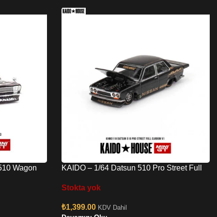
 510 Wagon
KAIDO – 1/64 Datsun 510 Pro Street Full
Carbon V1 KHMG110
Stokta yok
₺
1,399.00
KDV Dahil
Devamını Oku