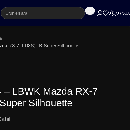
argo
0
0
/
₺
0.
a
zda RX-7 (FD3S) LB-Super Silhouette
64 – LBWK Mazda RX-7
Super Silhouette
ahil