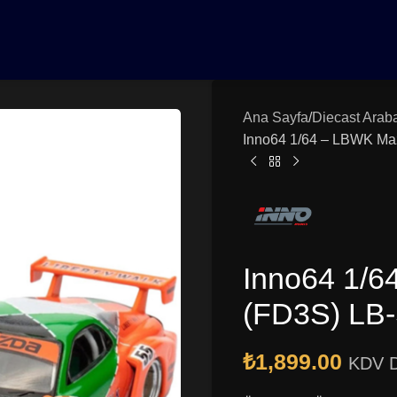
0₺ Üzeri Siparişlerinizde Vade Farksız 3 Taksit | Ücretsiz K
Ana Sayfa
Diecast Arab
Inno64 1/64 – LBWK Ma
Inno64 1/
(FD3S) LB-
₺
1,899.00
KDV D