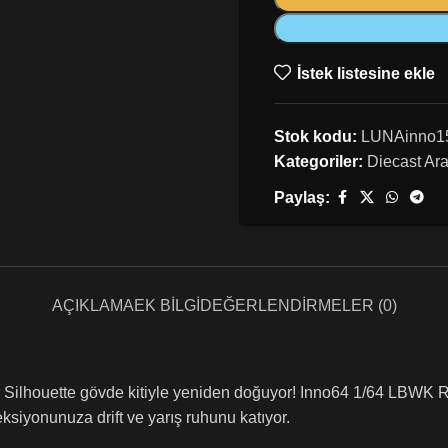
İstek listesine ekle
Stok kodu:
LUNAinno1
Kategoriler:
Diecast Ar
Paylaş:
AÇIKLAMA
EK BILGI
DEĞERLENDIRMELER (0)
ilhouette gövde kitiyle yeniden doğuyor! Inno64 1/64 LBWK RX
ksiyonunuza drift ve yarış ruhunu katıyor.