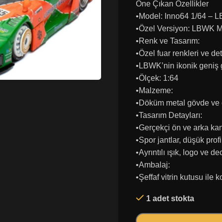
Öne Çıkan Özellikler
•Model: Inno64 1/64 – 
•Özel Versiyon: LBWK M
•Renk ve Tasarım:
•Özel fuar renkleri ve det
•LBWK’nin ikonik geniş 
•Ölçek: 1:64
•Malzeme:
•Döküm metal gövde ve de
•Tasarım Detayları:
•Gerçekçi ön ve arka kan
•Spor jantlar, düşük profi
•Ayrıntılı ışık, logo ve d
•Ambalaj:
•Şeffaf vitrin kutusu ile 
1 adet stokta