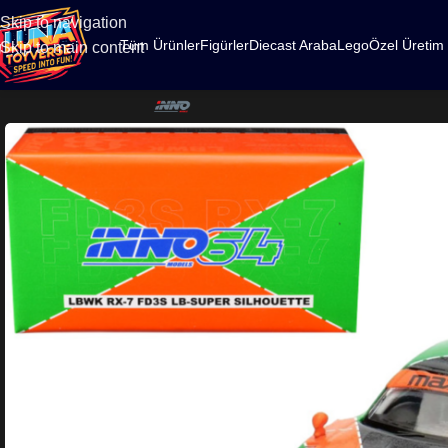
500
Skip to navigation
Tüm Ürünler
Figürler
Diecast Araba
Lego
Özel Üretim
Skip to main content