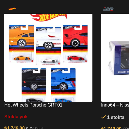
Hot Wheels Porsche GRT01
Inno64 – Niss
Midnight Purp
Stokta yok
1 stokta
₺
1,749.00
₺
1,749.00
KDV Dahil