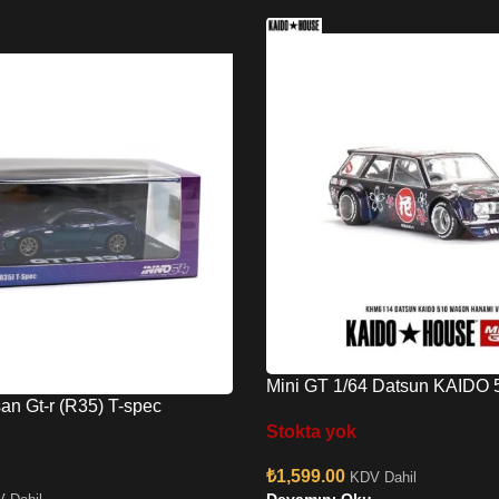
Mini GT 1/64 Datsun KAIDO
an Gt-r (R35) T-spec
Hanami V3
le In64-r35ts-mp
Stokta yok
₺
1,599.00
KDV Dahil
Devamını Oku