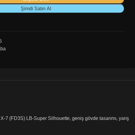
Şimdi Satın Al
5
aba
-7 (FD3S) LB-Super Silhouette, geniş gövde tasarımı, yarış