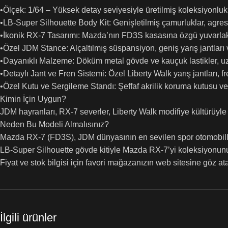
•Ölçek: 1/64 – Yüksek detay seviyesiyle üretilmiş koleksiyonlu
•LB-Super Silhouette Body Kit: Genişletilmiş çamurluklar, agresi
•İkonik RX-7 Tasarımı: Mazda’nın FD3S kasasına özgü yuvarla
•Özel JDM Stance: Alçaltılmış süspansiyon, geniş yarış jantları 
•Dayanıklı Malzeme: Döküm metal gövde ve kauçuk lastikler, uz
•Detaylı Jant ve Fren Sistemi: Özel Liberty Walk yarış jantları, fre
•Özel Kutu ve Sergileme Standı: Şeffaf akrilik koruma kutusu ve
Kimin İçin Uygun?
JDM hayranları, RX-7 severler, Liberty Walk modifiye kültürüyle
Neden Bu Modeli Almalısınız?
Mazda RX-7 (FD3S), JDM dünyasının en sevilen spor otomobillerin
LB-Super Silhouette gövde kitiyle Mazda RX-7’yi koleksiyonunuz
Fiyat ve stok bilgisi için favori mağazanızın web sitesine göz atab
İlgili ürünler