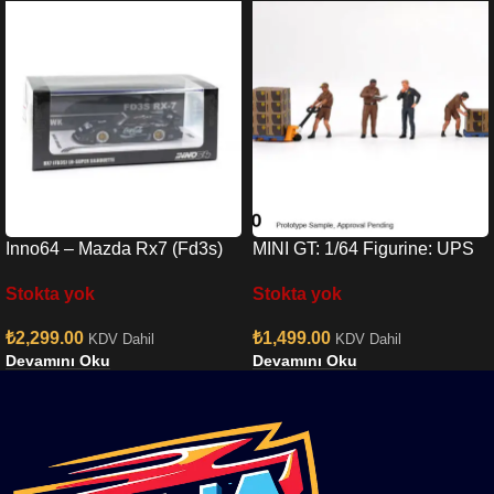
Inno64 – Mazda Rx7 (Fd3s)
MINI GT: 1/64 Figurine: UPS
Lb-super Silhouette In64-
Driver and workers
Stokta yok
Stokta yok
lbwk-rx7-01
₺
2,299.00
₺
1,499.00
KDV Dahil
KDV Dahil
Devamını Oku
Devamını Oku