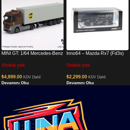
MINI GT: 1/64 Mercedes-Benz
Inno64 – Mazda Rx7 (Fd3s)
Actros w/ 40 Ft Container ”
Lb-super Silhouette In64-
Stokta yok
Stokta yok
UPS Europe”
lbwk-rx7-01
₺
4,899.00
₺
2,299.00
KDV Dahil
KDV Dahil
Devamını Oku
Devamını Oku