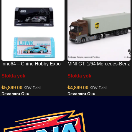
Inno64 – Chine Hobby Expo
MINI GT: 1/64 Mercedes-Benz
RX7 & Chrome F40 Set
Actros w/ 40 Ft Container ”
Stokta yok
Stokta yok
UPS Europe”
₺
5,899.00
₺
4,899.00
KDV Dahil
KDV Dahil
Devamını Oku
Devamını Oku