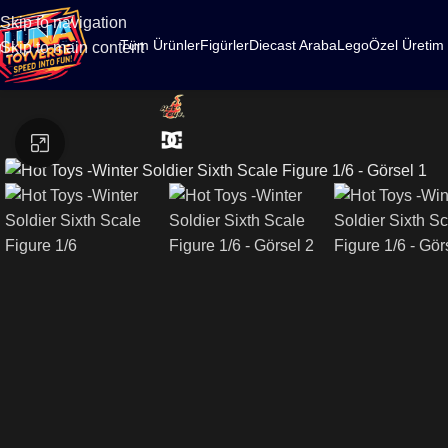
500
Skip to navigation
Tüm Ürünler
Figürler
Diecast Araba
Lego
Özel Üretim
Skip to main content
Büyütmek için tıklayın