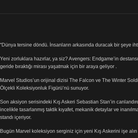
“Dünya tersine döndü. İnsanların arkasında duracak bir şeye ihtiy
Yeni zorluklara hazırlar, ya siz? Avengers: Endgame’in destansı
geride bıraktığı mirası yaşatmak için bir araya geliyor .
Marvel Studios’un orijinal dizisi The Falcon ve The Winter So
Ölçekli Koleksiyonluk Figürü’nü sunuyor.
Son aksiyon serisindeki Kış Askeri Sebastian Stan’in canlandırdığ
incelikle tasarlanmış taktik kıyafet, mekanik detaylar ve inanılma
standı içeriyor.
Bugün Marvel koleksiyon serginiz için yeni Kış Askerini işe alın 