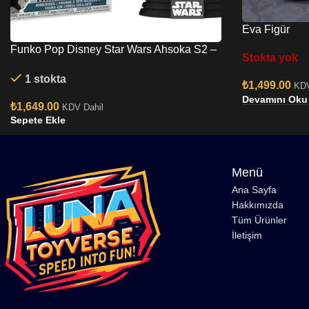
Eva Figür
Funko Pop Disney Star Wars Ahsoka S2 –
Stokta yok
Thrawn’s Night Trooper No:685 Bobble-
1 stokta
Head
₺
1,499.00
KDV
Devamını Oku
₺
1,649.00
KDV Dahil
Sepete Ekle
Menü
Ana Sayfa
Hakkımızda
Tüm Ürünler
İletişim