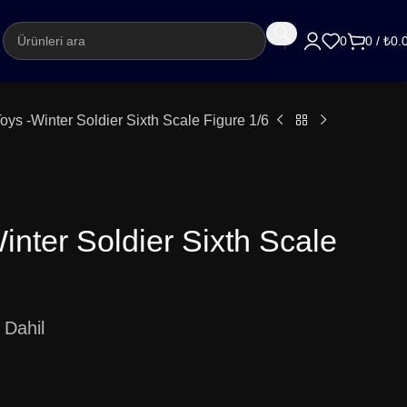
argo
0
0
/
₺
0.
oys -Winter Soldier Sixth Scale Figure 1/6
inter Soldier Sixth Scale
Dahil