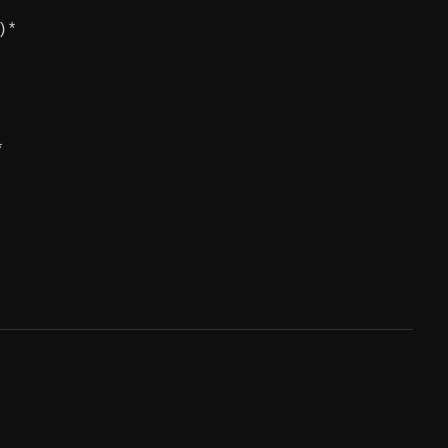
) *
*