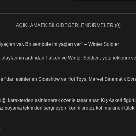
AÇIKLAMA
EK BILGI
DEĞERLENDIRMELER (0)
açları var. Bir sembole ihtiyaçları var.” – Winter Soldier
 olaylarının ardından Falcon ve Winter Soldier , yeteneklerini 
ldier’dan esinlenen Sideshow ve Hot Toys, Marvel Sinematik Evr
ı karakterden esinlenerek özenle tasarlanan Kış Askeri figürü , d
z boyama teknikleri sergileyen ikonik protez kol, makineli tüfek v
!