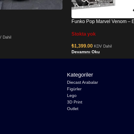
Funko Pop Marvel Venom – E
No:363 Vinyl Bobble-Head
Stokta yok
 Dahil
₺
1,399.00
KDV Dahil
Devamını Oku
Kategoriler
Diecast Arabalar
Figürler
Lego
3D Print
Outlet