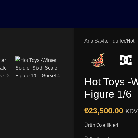
0₺ Üzeri Siparişlerinizde Vade Farksız 3 Taksit | Ücretsiz K
Ana Sayfa
Figürler
Hot T
Hot Toys -W
Figure 1/6
₺
23,500.00
KDV 
Ürün Özellikleri: