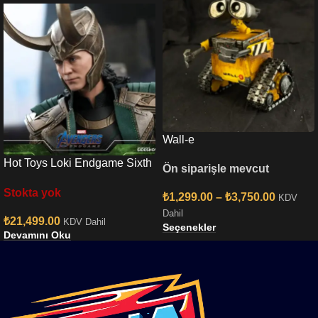
Wall-e
Hot Toys Loki Endgame Sixth
Ön siparişle mevcut
Scale Figure
Stokta yok
₺
1,299.00
–
₺
3,750.00
KDV
Dahil
₺
21,499.00
KDV Dahil
Seçenekler
Devamını Oku