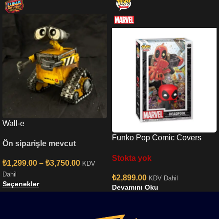
Wall-e
Funko Pop Comic Covers
Ön siparişle mevcut
Marvel Deadpool 2025 –
Stokta yok
Deadpool İn Black Suit No:46
₺
1,299.00
–
₺
3,750.00
KDV
Dahil
₺
2,899.00
KDV Dahil
Seçenekler
Devamını Oku