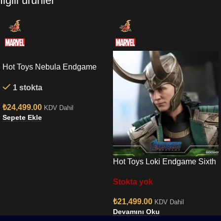
İlgili ürünler
Hot Toys Nebula Endgame
Sixth Scale Figure
1 stokta
₺
24,499.00
KDV Dahil
Sepete Ekle
Hot Toys Loki Endgame Sixth
Scale Figure
Stokta yok
₺
21,499.00
KDV Dahil
Devamını Oku