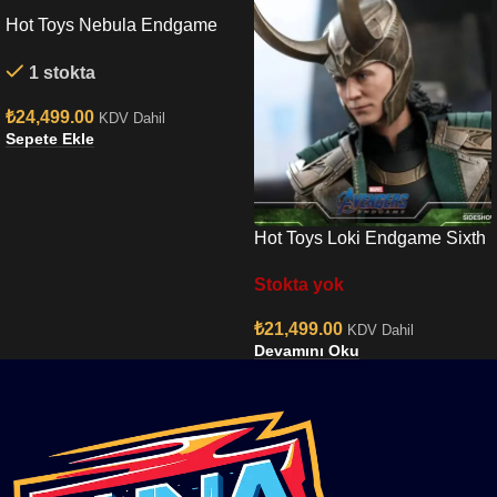
Hot Toys Nebula Endgame
Sixth Scale Figure
1 stokta
₺
24,499.00
KDV Dahil
Sepete Ekle
Hot Toys Loki Endgame Sixth
Scale Figure
Stokta yok
₺
21,499.00
KDV Dahil
Devamını Oku