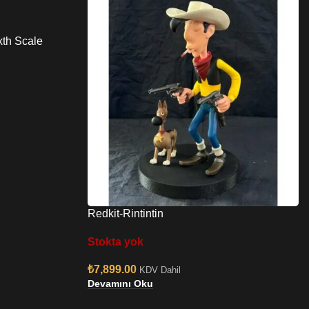
xth Scale
Redkit-Rintintin
Stokta yok
₺
7,899.00
KDV Dahil
Devamını Oku