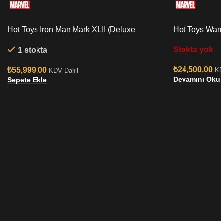
Hot Toys Iron Man Mark XLII (Deluxe
Hot Toys Wa
Version) Quarter Scale Figure
Scale Figure
Stokta yok
1 stokta
₺
24,500.00
₺
55,999.00
K
KDV Dahil
Devamını Oku
Sepete Ekle