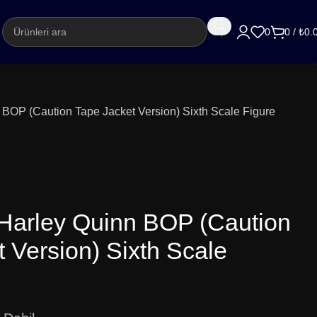
argo
0
0
/
₺
0.
 BOP (Caution Tape Jacket Version) Sixth Scale Figure
 Harley Quinn BOP (Caution
 Version) Sixth Scale