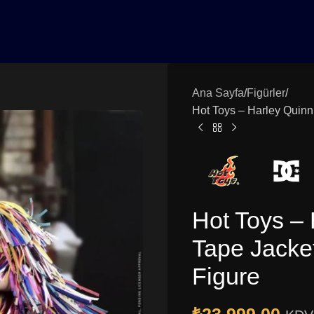
0₺ Üzeri Siparişlerinizde Vade Farksız 3 Taksit | Ücretsiz K
Ana Sayfa
Figürler
Hot Toys – Harley Quinn
Hot Toys –
Tape Jacket
Figure