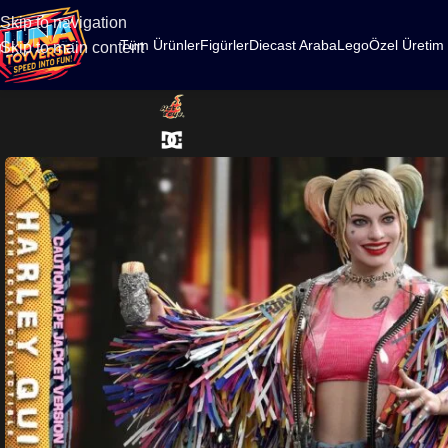
500
Skip to navigation
Tüm Ürünler
Figürler
Diecast Araba
Lego
Özel Üretim
Skip to main content