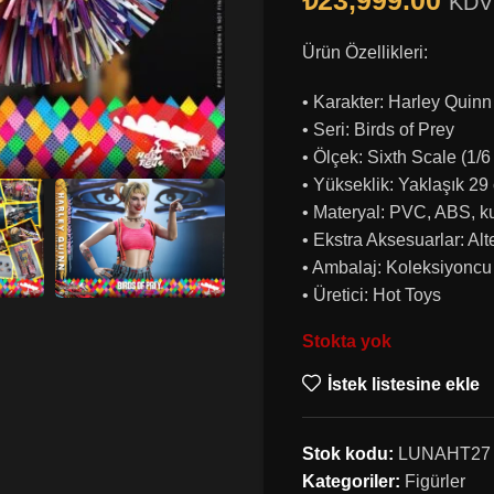
₺
23,999.00
KDV 
Ürün Özellikleri:
• Karakter: Harley Quinn
• Seri: Birds of Prey
• Ölçek: Sixth Scale (1/6
• Yükseklik: Yaklaşık 29 
• Materyal: PVC, ABS, 
• Ekstra Aksesuarlar: Alter
• Ambalaj: Koleksiyoncu 
• Üretici: Hot Toys
Stokta yok
İstek listesine ekle
Stok kodu:
LUNAHT27
Kategoriler:
Figürler