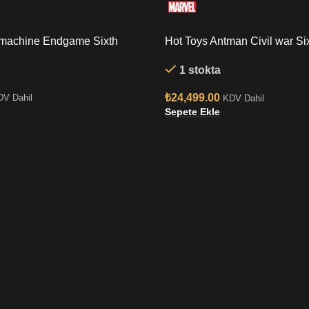
rmachine Endgame Sixth
Hot Toys Antman Civil war Si
Figure
1 stokta
₺
24,499.00
DV Dahil
KDV Dahil
Sepete Ekle