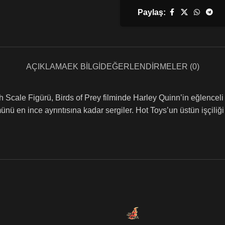
Paylaş:
AÇIKLAMA
EK BILGI
DEĞERLENDIRMELER (0)
ale Figürü, Birds of Prey filminde Harley Quinn’in eğlenceli ve 
münü en ince ayrıntısına kadar sergiler. Hot Toys’un üstün işçiliğ