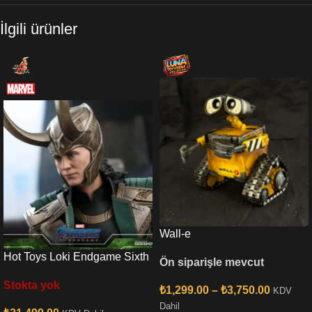
İlgili ürünler
Wall-e
Hot Toys Loki Endgame Sixth
Ön siparişle mevcut
Scale Figure
Stokta yok
₺
1,299.00
–
₺
3,750.00
KDV
Dahil