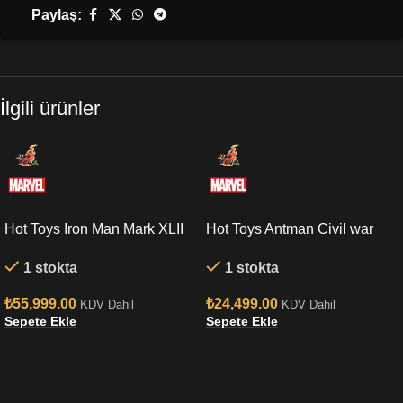
Paylaş:
İlgili ürünler
Hot Toys Iron Man Mark XLII
Hot Toys Antman Civil war
(Deluxe Version) Quarter
Sixth Scale Figure
1 stokta
1 stokta
Scale Figure
₺
55,999.00
₺
24,499.00
KDV Dahil
KDV Dahil
Sepete Ekle
Sepete Ekle