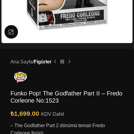
Büyütmek için tıklayın
Ana Sayfa
Figürler
Funko Pop! The Godfather Part II – Fredo
Corleone No:1523
₺
1,699.00
KDV Dahil
– The Godfather Part 2 dönümü temalı Fredo
Corleone figürü