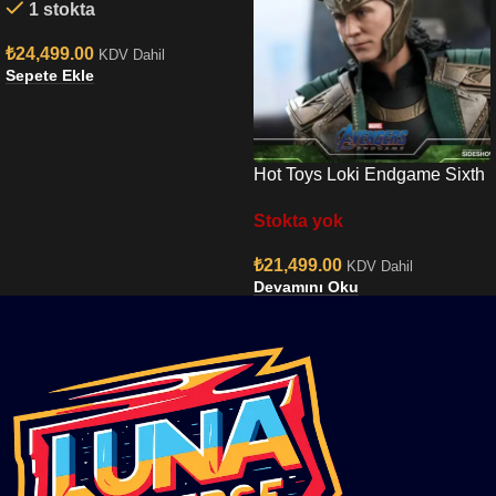
1 stokta
₺
24,499.00
KDV Dahil
Sepete Ekle
Hot Toys Loki Endgame Sixth
Scale Figure
Stokta yok
₺
21,499.00
KDV Dahil
Devamını Oku