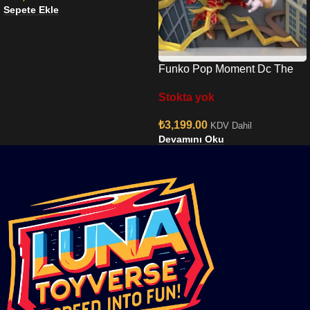
Sepete Ekle
Funko Pop Moment Dc The
Flash Baby Shower Moment
Stokta yok
No:1349
₺
3,199.00
KDV Dahil
Devamını Oku