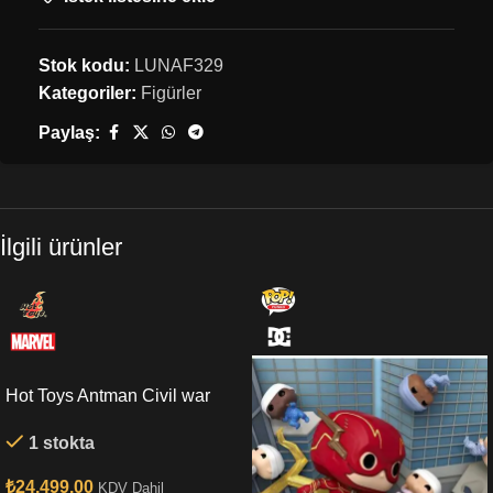
Stok kodu:
LUNAF329
Kategoriler:
Figürler
Paylaş:
İlgili ürünler
Hot Toys Antman Civil war
Sixth Scale Figure
1 stokta
₺
24,499.00
KDV Dahil