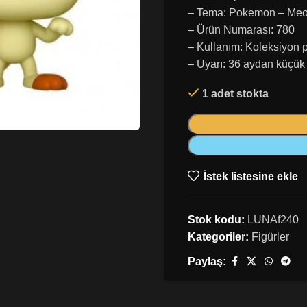
– Tema: Pokemon – Me
– Ürün Numarası: 780
– Kullanım: Koleksiyon 
– Uyarı: 36 aydan küçük ç
1 adet stokta
İstek listesine ekle
Stok kodu:
LUNAf240
Kategoriler:
Figürler
Paylaş: