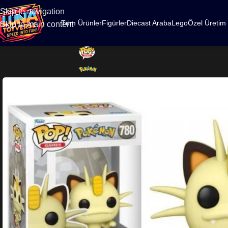
500
Skip to navigation
Tüm Ürünler
Figürler
Diecast Araba
Lego
Özel Üretim
Skip to main content