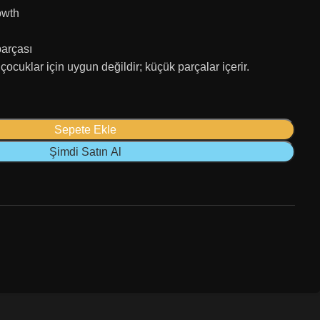
owth
parçası
ocuklar için uygun değildir; küçük parçalar içerir.
Sepete Ekle
Şimdi Satın Al