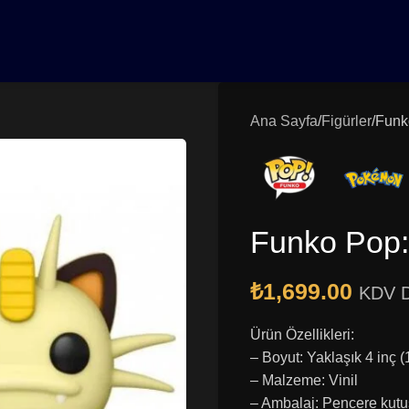
0₺ Üzeri Siparişlerinizde Vade Farksız 3 Taksit | Ücretsiz K
Ana Sayfa
Figürler
Funk
Funko Pop
₺
1,699.00
KDV D
Ürün Özellikleri:
– Boyut: Yaklaşık 4 inç 
– Malzeme: Vinil
– Ambalaj: Pencere kut