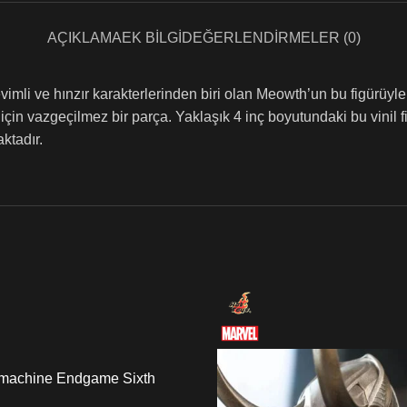
AÇIKLAMA
EK BILGI
DEĞERLENDIRMELER (0)
i ve hınzır karakterlerinden biri olan Meowth’un bu figürüyle
ı için vazgeçilmez bir parça. Yaklaşık 4 inç boyutundaki bu vini
ktadır.
rmachine Endgame Sixth