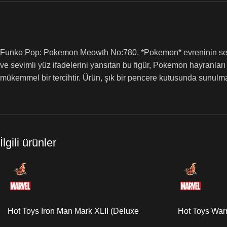
Funko Pop: Pokemon Meowth No:780, *Pokemon* evreninin seviml
ve sevimli yüz ifadelerini yansıtan bu figür, Pokemon hayranlar
mükemmel bir tercihtir. Ürün, şık bir pencere kutusunda sunulma
İlgili ürünler
Hot Toys Iron Man Mark XLII (Deluxe
Hot Toys Wa
Version) Quarter Scale Figure
Scale Figure