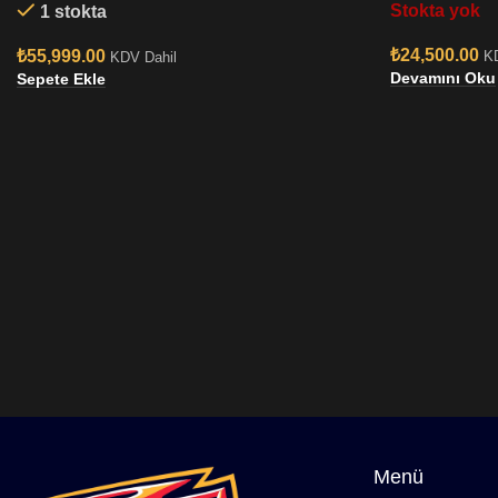
Stokta yok
1 stokta
₺
24,500.00
₺
55,999.00
K
KDV Dahil
Devamını Oku
Sepete Ekle
Menü