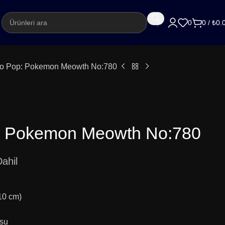
argo
0
0
/
₺
0.
o Pop: Pokemon Meowth No:780
: Pokemon Meowth No:780
ahil
(10 cm)
usu