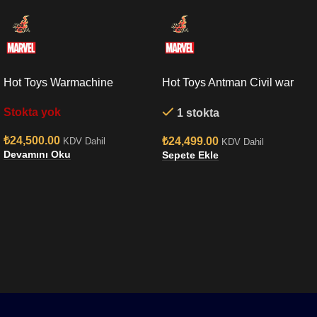
Hot Toys Warmachine
Hot Toys Antman Civil war
Endgame Sixth Scale Figure
Sixth Scale Figure
Stokta yok
1 stokta
₺
24,500.00
₺
24,499.00
KDV Dahil
KDV Dahil
Devamını Oku
Sepete Ekle