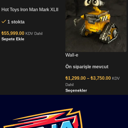
Hot Toys Iron Man Mark XLII
(Deluxe Version) Quarter
1 stokta
Scale Figure
₺
55,999.00
KDV Dahil
Sepete Ekle
Wall-e
Ön siparişle mevcut
₺
1,299.00
–
₺
3,750.00
KDV
Dahil
Seçenekler