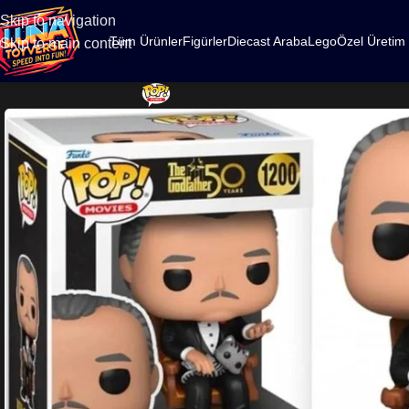
500
Skip to navigation
Tüm Ürünler
Figürler
Diecast Araba
Lego
Özel Üretim
Skip to main content