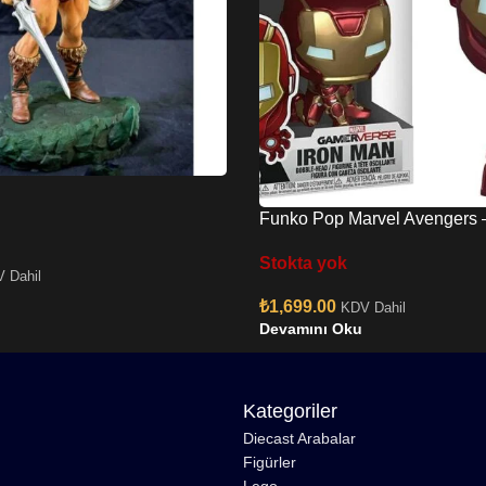
Funko Pop Marvel Avengers 
Special Edition No:626 Bobb
Stokta yok
 Dahil
₺
1,699.00
KDV Dahil
Devamını Oku
Kategoriler
Diecast Arabalar
Figürler