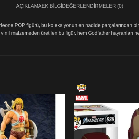
AÇIKLAMA
EK BILGI
DEĞERLENDIRMELER (0)
leone POP figürü, bu koleksiyonun en nadide parçalarından biridi
li vinil malzemeden üretilen bu figür, hem Godfather hayranları 