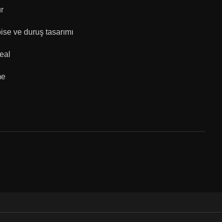
ür
bise ve duruş tasarımı
deal
me