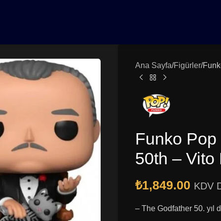
0₺ Üzeri Siparişlerinizde Vade Farksız 3 Taksit | Ücretsiz K
Ana Sayfa
Figürler
Funk
Funko Pop 
50th – Vito
₺
1,849.00
KDV D
– The Godfather 50. yıl 