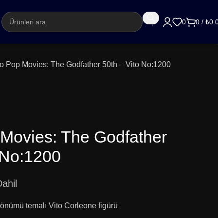
argo
0
0
/
₺
0.
o Pop Movies: The Godfather 50th – Vito No:1200
Movies: The Godfather
 No:1200
ahil
dönümü temalı Vito Corleone figürü