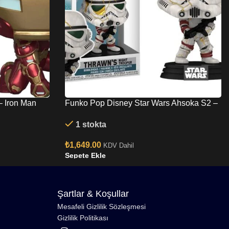
– Iron Man
Funko Pop Disney Star Wars Ahsoka S2 –
le-Head
Thrawn’s Night Trooper No:685 Bobble-
1 stokta
Head
₺
1,649.00
KDV Dahil
Sepete Ekle
Şartlar & Koşullar
Mesafeli Gizlilik Sözleşmesi
Gizlilik Politikası