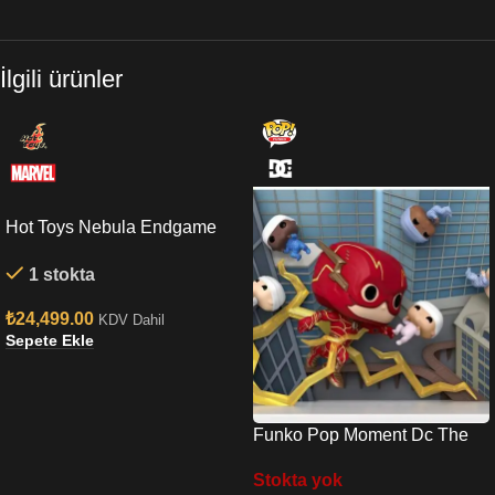
İlgili ürünler
Hot Toys Nebula Endgame
Sixth Scale Figure
1 stokta
₺
24,499.00
KDV Dahil
Sepete Ekle
Funko Pop Moment Dc The
Flash Baby Shower Moment
Stokta yok
No:1349