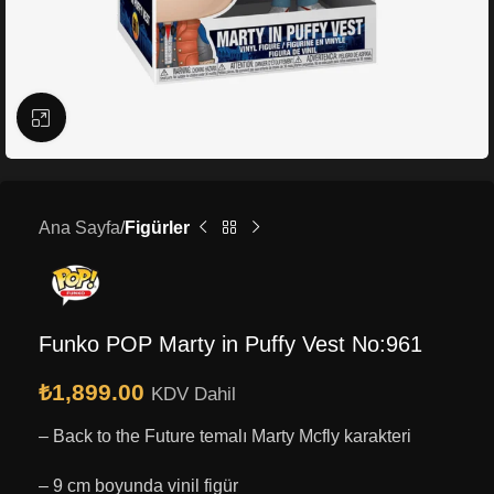
Büyütmek için tıklayın
Ana Sayfa
Figürler
Funko POP Marty in Puffy Vest No:961
₺
1,899.00
KDV Dahil
– Back to the Future temalı Marty Mcfly karakteri
– 9 cm boyunda vinil figür