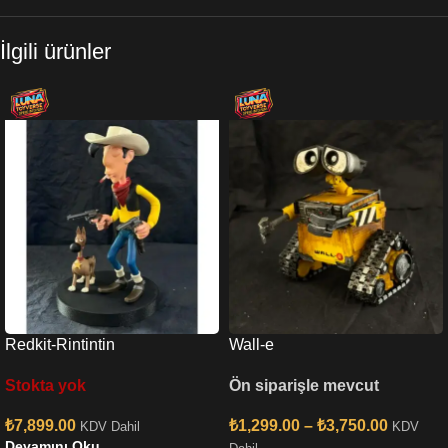
İlgili ürünler
Redkit-Rintintin
Wall-e
Stokta yok
Ön siparişle mevcut
₺
7,899.00
₺
1,299.00
–
₺
3,750.00
KDV Dahil
KDV
Devamını Oku