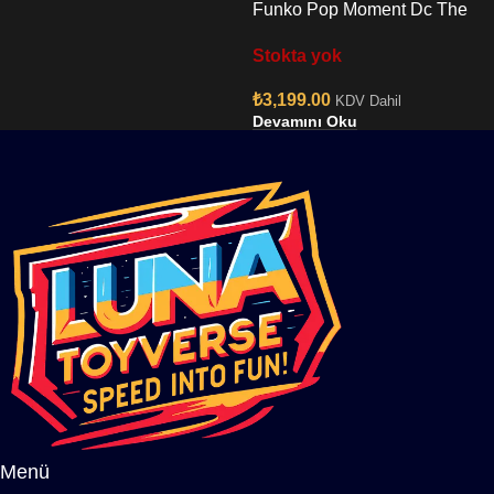
Funko Pop Moment Dc The
Flash Baby Shower Moment
Stokta yok
No:1349
₺
3,199.00
KDV Dahil
Devamını Oku
Menü