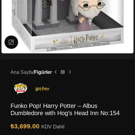
Büyütmek için tıklayın
Ana Sayfa
Figürler
Funko Pop! Harry Potter – Albus
Dumbledore with Hog’s Head Inn No:154
₺
3,699.00
KDV Dahil