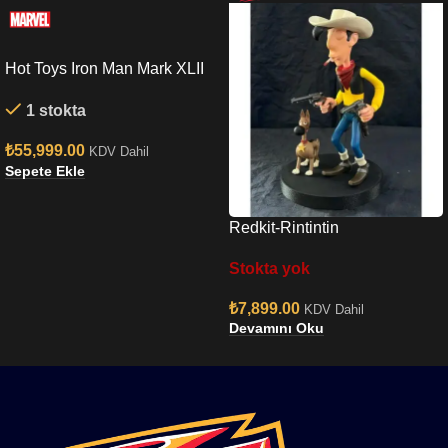
Hot Toys Iron Man Mark XLII
(Deluxe Version) Quarter
1 stokta
Scale Figure
₺
55,999.00
KDV Dahil
Sepete Ekle
Redkit-Rintintin
Stokta yok
₺
7,899.00
KDV Dahil
Devamını Oku