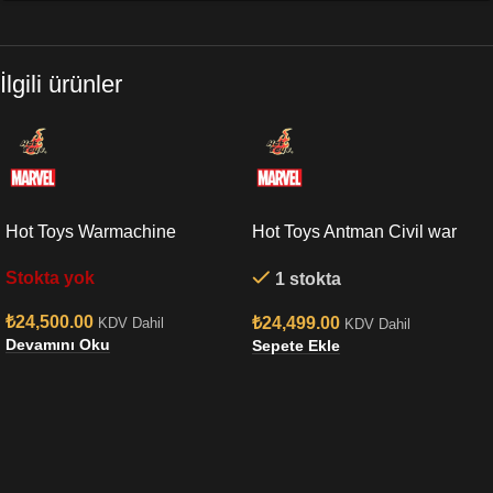
İlgili ürünler
Hot Toys Warmachine
Hot Toys Antman Civil war
Endgame Sixth Scale Figure
Sixth Scale Figure
Stokta yok
1 stokta
₺
24,500.00
₺
24,499.00
KDV Dahil
KDV Dahil
Devamını Oku
Sepete Ekle