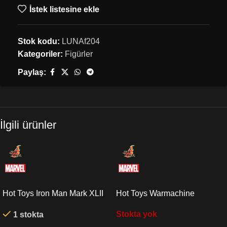
İstek listesine ekle
Stok kodu:
LUNAf204
Kategoriler:
Figürler
Paylaş:
İlgili ürünler
Hot Toys Iron Man Mark XLII
Hot Toys Warmachine
(Deluxe Version) Quarter
Endgame Sixth Scale Figure
Stokta yok
1 stokta
Scale Figure