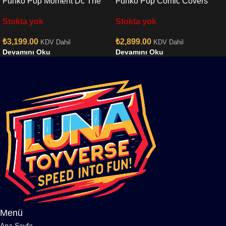
Funko Pop Moment Dc The
Funko Pop Comic Covers
Flash Baby Shower Moment
Marvel Deadpool 2025 –
Stokta yok
Stokta yok
No:1349
Deadpool İn Black Suit No:46
₺
3,199.00
₺
2,899.00
KDV Dahil
KDV Dahil
Devamını Oku
Devamını Oku
Menü
Ana Sayfa