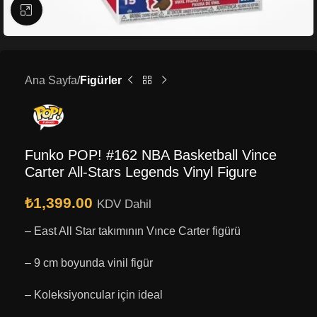
Büyütmek için tıklayın
Ana Sayfa
Figürler
Funko POP! #162 NBA Basketball Vince
Carter All-Stars Legends Vinyl Figure
₺
1,399.00
KDV Dahil
– East All Star takımının Vınce Carter figürü
– 9 cm boyunda vinil figür
– Koleksiyoncular için ideal