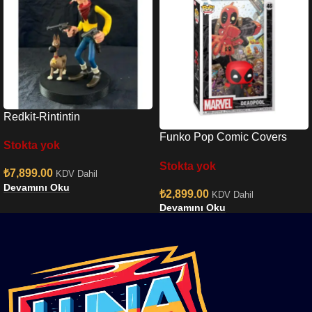
Redkit-Rintintin
Funko Pop Comic Covers
Stokta yok
Marvel Deadpool 2025 –
Stokta yok
Deadpool İn Black Suit No:46
₺
7,899.00
KDV Dahil
Devamını Oku
₺
2,899.00
KDV Dahil
Devamını Oku